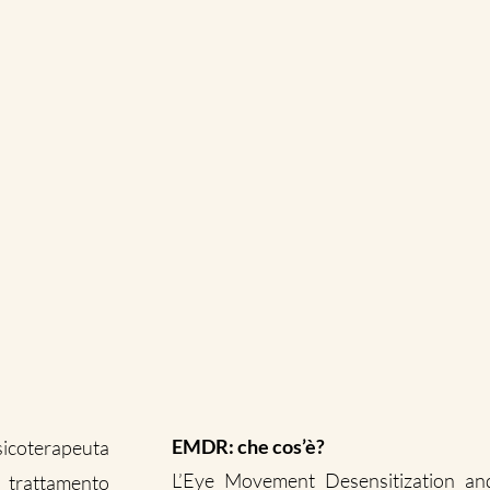
EMDR: che cos’è?
sicoterapeuta
L’Eye Movement Desensitization and
l trattamento