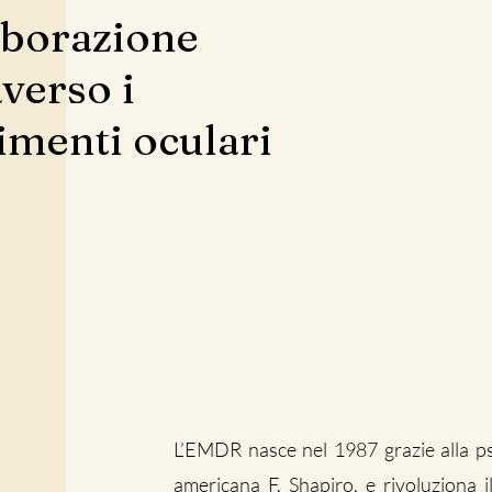
aborazione
averso i
menti oculari
L’EMDR nasce nel 1987 grazie alla p
americana F. Shapiro, e rivoluziona i